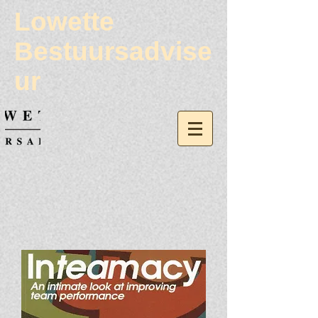
Lowette
Bestuursadvise
ur