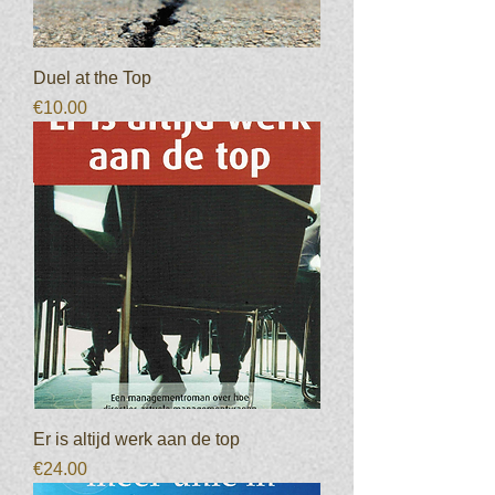
Duel at the Top
Prijs
€10.00
Er is altijd werk aan de top
Prijs
€24.00