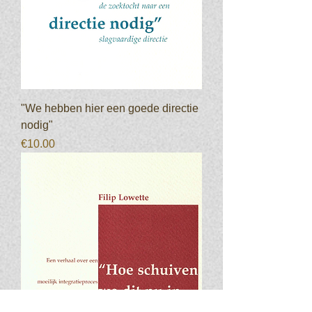
"We hebben hier een goede directie
nodig"
Prijs
€10.00