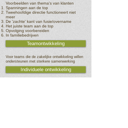
Voorbeelden van thema's van klanten
Spanningen aan de top
Tweehoofdige directie functioneert niet
meer
De 'zachte' kant van fusie/overname
Het juiste team aan de top
Opvolging voorbereiden
In familiebedrijven
Teamontwikkeling
Voor teams die de zakelijke ontwikkeling willen
ondersteunen met sterkere samenwerking
Individuele ontwikkeling
Individuele coaching
Persoonlijk ontwikkelingstraject
'Ontdek je Eigen Frequentie'
Adviesbureau Lowette
Trolieberg 107
3010 Leuven (Kessel-Lo)