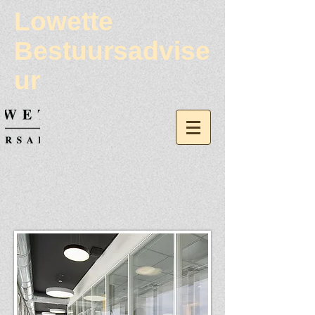
Lowette
Bestuursadvise
ur