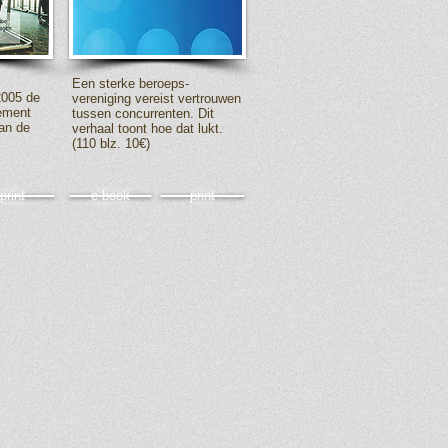
Een sterke beroeps-
2005 de
vereniging vereist vertrouwen
ement
tussen concurrenten. Dit
an de
verhaal toont hoe dat lukt.
(110 blz. 10€)
print
e-book
print