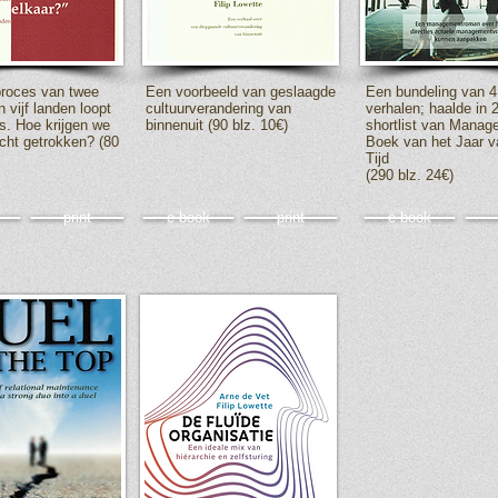
proces van twee
Een voorbeeld van geslaagde
Een bundeling van 4
n vijf landen loopt
cultuurverandering van
verhalen; haalde in 
ls. Hoe krijgen we
binnenuit (90 blz. 10€)
shortlist van Manag
echt getrokken? (80
Boek van het Jaar v
Tijd
(290 blz. 24€)
print
e-book
print
e-book