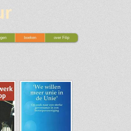
ur
ggen
boeken
over Filip