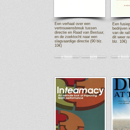
Een verhaal over een
Een fusie
vertrouwensbreuk tussen
bedrijven i
directie en Raad van Bestuur,
van de rai
en de zoektocht naar een
dit weer r
slagvaardige directie (90 blz.
blz. 10€)
10€)
e-book
print
e-book