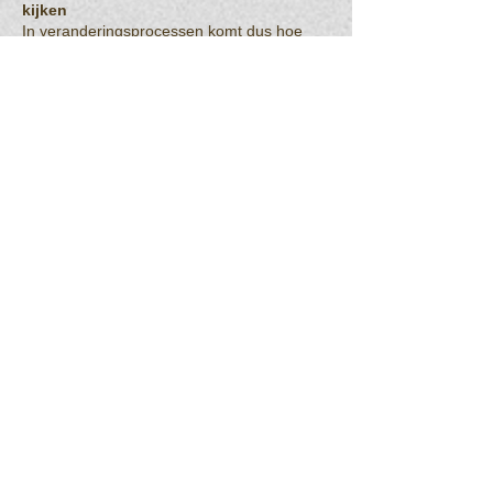
kijken
In veranderingsprocessen komt dus hoe
dan ook vroeg of laat de bal bij de
opdrachtgever en het leidende kader te
liggen. Wie ons in zijn organisatie of
team wil inzetten, zal daarom ook bereid
moeten zijn eigen stijl en overtuigingen
in vraag te stellen.
Als we in de oriënterende gesprekken
het gevoel krijgen dat de voorwaarden
voor een succesvol verloop van de
opdracht niet vervuld zijn, laten we dit
snel weten. We trachten samen met u de
voorwaarden alsnog in te vullen of
starten het proces niet. Neen zeggen is
dan beter, zowel voor u als voor ons,
eerder dan toch maar een proces in te
gaan waarvan de kansen op succesvolle
afloop en implementatie vooraf te klein
of onbestaande zijn.
Adviesbureau Lowette
Trolieberg 107
3010 Leuven (Kessel-Lo)