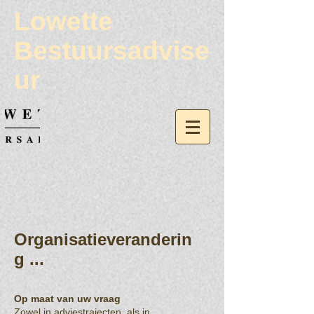
Lowette
Bestuursadvise
ur
Organisatieveranderin
g ...
Op maat van uw vraag
Zowel in adviestrajecten, als in