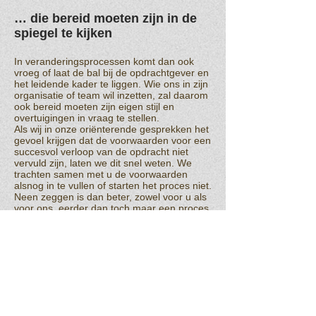
… die bereid moeten zijn in de
spiegel te kijken
In veranderingsprocessen komt dan ook
vroeg of laat de bal bij de opdrachtgever en
het leidende kader te liggen. Wie ons in zijn
organisatie of team wil inzetten, zal daarom
ook bereid moeten zijn eigen stijl en
overtuigingen in vraag te stellen.
Als wij in onze oriënterende gesprekken het
gevoel krijgen dat de voorwaarden voor een
succesvol verloop van de opdracht niet
vervuld zijn, laten we dit snel weten. We
trachten samen met u de voorwaarden
alsnog in te vullen of starten het proces niet.
Neen zeggen is dan beter, zowel voor u als
voor ons, eerder dan toch maar een proces
in te gaan waarvan de kansen op
succesvolle afloop en implementatie vooraf
te klein of onbestaande zijn.
Adviesbureau Lowette
Trolieberg 107