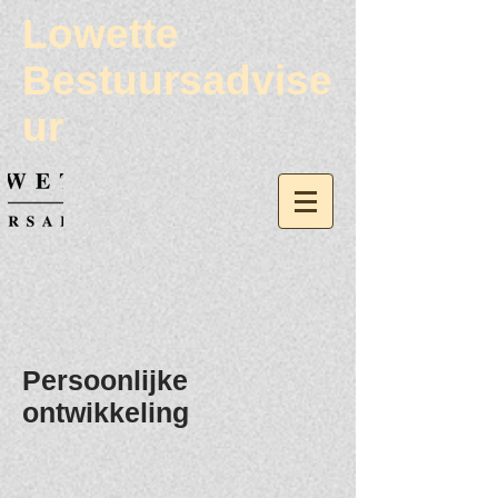
Lowette
Bestuursadvise
ur
Persoonlijke
ontwikkeling