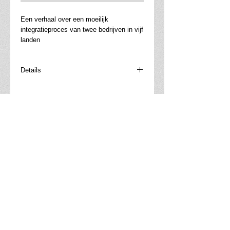
Een verhaal over een moeilijk 
integratieproces van twee bedrijven in vijf 
landen
Details
Pierre is directeur en moet de integratie
van een Belgisch en een Duits
dienstenbedrijf in goede banen leiden.
Maar het integratieproces wil maar niet
vlotten. Tijdens een rustig moment met
Adviesbureau Lowette
zijn bovenbaas denkt Pierre luidop : "Hoe
Trolieberg 107
schuiven we dit nu in elkaar?" Zij nemen
3010 Leuven (Kessel-Lo)
samen een initiatief dat de zaak weer
vlot trekt, maar ook nieuwe spanningen
oproept. Het verhaal en de
Nuttige links
beschouwingen achteraf brengen de
confrontatie tot leven die in elke fusie of
Ontdek Je Eigen Frequentie
integratie aan de orde is. De confrontatie
Boeken van Filip Lowette
van verschillen in doelstellingen van
E-books van Filip Lowette
directies en raden van bestuur. Maar ook
naar Filip Lowette's LI-profiel