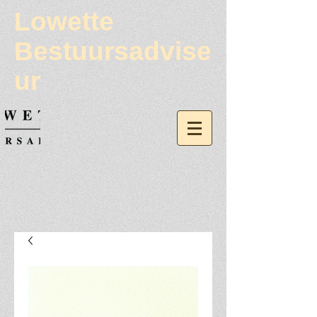
Lowette
Bestuursadvise
ur