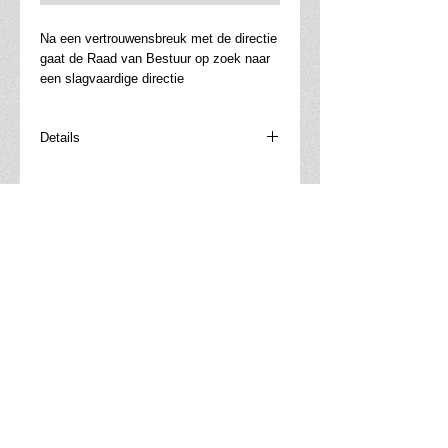
Na een vertrouwensbreuk met de directie 
gaat de Raad van Bestuur op zoek naar 
een slagvaardige directie
Details
Enkele bestuurders bezorgd over de
toekomst en ontevreden over het
directieteam. Zij hebben het gevoel dat
de huidige directie niet alles uit het bedrijf
haalt wat erin zit. Daarover is al spanning
Adviesbureau Lowette
ontstaan in de Raad van Bestuur. Die
Trolieberg 107
spanning kan niet onopgelost blijven.
3010 Leuven (Kessel-Lo)
Eén aandeelhouder, Frans, neemt het
voortouw in de zoektocht naar een
slagvaardige directie. Het verhaal
Nuttige links
beschrijft een concreet proces in zes
stappen dat elke bestuurder en directeur
Ontdek Je Eigen Frequentie
als leidraad kan dienen.
Boeken van Filip Lowette
E-books van Filip Lowette
naar Filip Lowette's LI-profiel