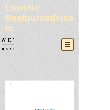
Lowette
Bestuursadvise
ur